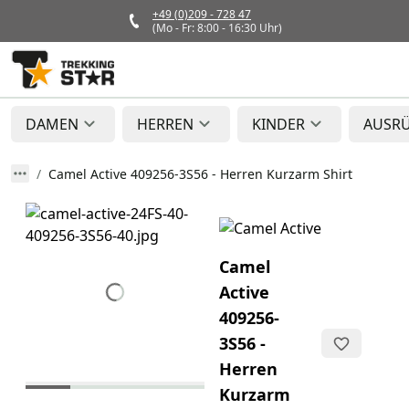
+49 (0)209 - 728 47
(Mo - Fr: 8:00 - 16:30 Uhr)
DAMEN
HERREN
KINDER
AUSR
Camel Active 409256-3S56 - Herren Kurzarm Shirt
Camel
Active
409256-
3S56 -
Herren
Kurzarm