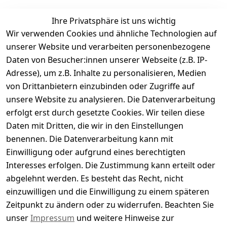
Ihre Privatsphäre ist uns wichtig
Wir verwenden Cookies und ähnliche Technologien auf
Kundenbewertungen
unserer Website und verarbeiten personenbezogene
Daten von Besucher:innen unserer Webseite (z.B. IP-
Durchschnittliche Bewertung
Adresse), um z.B. Inhalte zu personalisieren, Medien
0
von Drittanbietern einzubinden oder Zugriffe auf
Basierend auf 0 Bewertung(en)
unsere Website zu analysieren. Die Datenverarbeitung
Bewertung abgeben
erfolgt erst durch gesetzte Cookies. Wir teilen diese
Daten mit Dritten, die wir in den Einstellungen
5
( 0 )
benennen. Die Datenverarbeitung kann mit
4
( 0 )
Einwilligung oder aufgrund eines berechtigten
3
( 0 )
Interesses erfolgen. Die Zustimmung kann erteilt oder
2
( 0 )
abgelehnt werden. Es besteht das Recht, nicht
1
( 0 )
einzuwilligen und die Einwilligung zu einem späteren
Zeitpunkt zu ändern oder zu widerrufen. Beachten Sie
Es hat noch niemand eine Bewertung für diesen
unser
Impressum
und weitere Hinweise zur
Artikel abgegeben