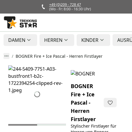
+49 (0)209 - 728 47
(Mo - Fr: 8:00 - 16:30 Uhr)
DAMEN
HERREN
KINDER
AUSR
BOGNER Fire + Ice Pascal - Herren Firstlayer
BOGNER
Fire + Ice
Pascal -
Herren
Firstlayer
Stylischer Firstlayer für
Herren von Bogner