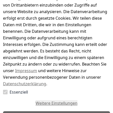
von Drittanbietern einzubinden oder Zugriffe auf
Basierend auf 0 Bewertung(en)
unsere Website zu analysieren. Die Datenverarbeitung
Bewertung abgeben
erfolgt erst durch gesetzte Cookies. Wir teilen diese
Daten mit Dritten, die wir in den Einstellungen
5
( 0 )
benennen. Die Datenverarbeitung kann mit
4
( 0 )
Einwilligung oder aufgrund eines berechtigten
3
( 0 )
Interesses erfolgen. Die Zustimmung kann erteilt oder
2
( 0 )
abgelehnt werden. Es besteht das Recht, nicht
1
( 0 )
einzuwilligen und die Einwilligung zu einem späteren
Zeitpunkt zu ändern oder zu widerrufen. Beachten Sie
Es hat noch niemand eine Bewertung für diesen
unser
Impressum
und weitere Hinweise zur
Artikel abgegeben
Verwendung personenbezogener Daten in unserer
Datenschutzerklärung
.
Essenziell
EU-Verantwortliche Person - klicken Sie für Details
Weitere Einstellungen