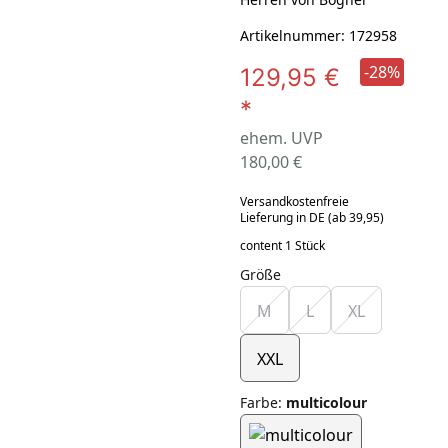
Artikelnummer: 172958
-28%
129,95 €
*
ehem. UVP
180,00 €
Versandkostenfreie
Lieferung in DE (ab 39,95)
content 1 Stück
Größe
M
L
XL
XXL
Farbe
:
multicolour