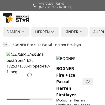
+49 (0)209 - 728 47
(Mo - Fr: 8:00 - 16:30 Uhr)
DAMEN
HERREN
KINDER
AUSR
BOGNER Fire + Ice Pascal - Herren Firstlayer
BOGNER
Fire + Ice
Pascal -
Herren
Firstlayer
Modischer Herren
Firstlayer von Bogner