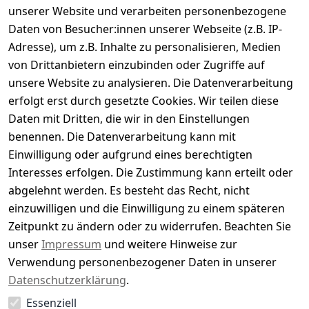
Kundenbewertungen
unserer Website und verarbeiten personenbezogene
Daten von Besucher:innen unserer Webseite (z.B. IP-
Durchschnittliche Bewertung
Adresse), um z.B. Inhalte zu personalisieren, Medien
0
von Drittanbietern einzubinden oder Zugriffe auf
Basierend auf 0 Bewertung(en)
unsere Website zu analysieren. Die Datenverarbeitung
Bewertung abgeben
erfolgt erst durch gesetzte Cookies. Wir teilen diese
Daten mit Dritten, die wir in den Einstellungen
5
( 0 )
benennen. Die Datenverarbeitung kann mit
4
( 0 )
Einwilligung oder aufgrund eines berechtigten
3
( 0 )
Interesses erfolgen. Die Zustimmung kann erteilt oder
2
( 0 )
abgelehnt werden. Es besteht das Recht, nicht
1
( 0 )
einzuwilligen und die Einwilligung zu einem späteren
Zeitpunkt zu ändern oder zu widerrufen. Beachten Sie
Es hat noch niemand eine Bewertung für diesen
unser
Impressum
und weitere Hinweise zur
Artikel abgegeben
Verwendung personenbezogener Daten in unserer
Datenschutzerklärung
.
Essenziell