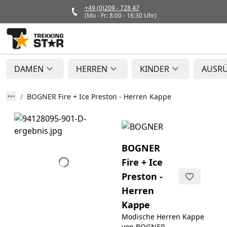
+49 (0)209 - 728 47
(Mo - Fr: 8:00 - 16:30 Uhr)
DAMEN
HERREN
KINDER
AUSR
BOGNER Fire + Ice Preston - Herren Kappe
BOGNER
Fire + Ice
Preston -
Herren
Kappe
Modische Herren Kappe
von BOGNER