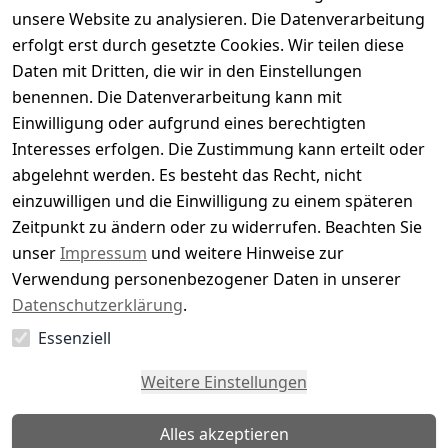
Basierend auf 0 Bewertung(en)
unsere Website zu analysieren. Die Datenverarbeitung
Bewertung abgeben
erfolgt erst durch gesetzte Cookies. Wir teilen diese
Daten mit Dritten, die wir in den Einstellungen
5
( 0 )
benennen. Die Datenverarbeitung kann mit
4
( 0 )
Einwilligung oder aufgrund eines berechtigten
3
( 0 )
Interesses erfolgen. Die Zustimmung kann erteilt oder
2
( 0 )
abgelehnt werden. Es besteht das Recht, nicht
1
( 0 )
einzuwilligen und die Einwilligung zu einem späteren
Zeitpunkt zu ändern oder zu widerrufen. Beachten Sie
Es hat noch niemand eine Bewertung für diesen
unser
Impressum
und weitere Hinweise zur
Artikel abgegeben
Verwendung personenbezogener Daten in unserer
Datenschutzerklärung
.
Essenziell
EU-Verantwortliche Person - klicken Sie für Details
Weitere Einstellungen
Alles akzeptieren