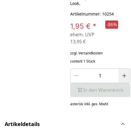
Look.
Artikelnummer: 10254
-86%
1,95 €
*
ehem. UVP
13,95 €
zzgl. Versandkosten
content 1 Stück
In den Warenkorb
asterisk
inkl. ges. MwSt
Artikeldetails