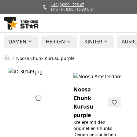
+49 (0)209 - 728 47
(Mo - Fr: 8:00 - 16:30 Uhr)
DAMEN
HERREN
KINDER
AUSR
Noosa Chunk Kurusu purple
Noosa
Chunk
Kurusu
purple
Kreiere mit den
originellen Chunks
Deinen persönlichen