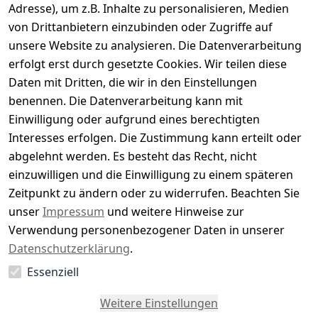
Adresse), um z.B. Inhalte zu personalisieren, Medien
0
von Drittanbietern einzubinden oder Zugriffe auf
Basierend auf 0 Bewertung(en)
unsere Website zu analysieren. Die Datenverarbeitung
Bewertung abgeben
erfolgt erst durch gesetzte Cookies. Wir teilen diese
Daten mit Dritten, die wir in den Einstellungen
5
( 0 )
benennen. Die Datenverarbeitung kann mit
4
( 0 )
Einwilligung oder aufgrund eines berechtigten
3
( 0 )
Interesses erfolgen. Die Zustimmung kann erteilt oder
2
( 0 )
abgelehnt werden. Es besteht das Recht, nicht
1
( 0 )
einzuwilligen und die Einwilligung zu einem späteren
Zeitpunkt zu ändern oder zu widerrufen. Beachten Sie
Es hat noch niemand eine Bewertung für diesen
unser
Impressum
und weitere Hinweise zur
Artikel abgegeben
Verwendung personenbezogener Daten in unserer
Datenschutzerklärung
.
Essenziell
EU-Verantwortliche Person - klicken Sie für Details
Weitere Einstellungen