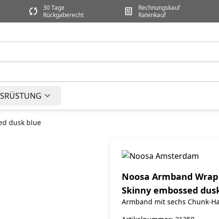
30 Tage
Rechnungskauf
Rückgaberecht
Ratenkauf
SRÜSTUNG
ed dusk blue
Noosa Armband Wrap 
Skinny embossed dusk
Armband mit sechs Chunk-Ha