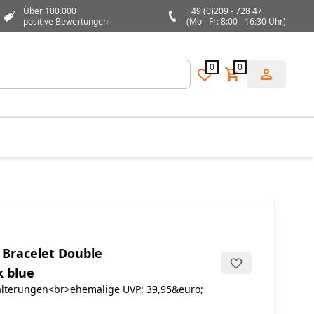
Über 100.000
+49 (0)209 - 728 47
positive Bewertungen
(Mo - Fr: 8:00 - 16:30 Uhr)
0
0
Bracelet Double
 blue
lterungen<br>ehemalige UVP: 39,95&euro;