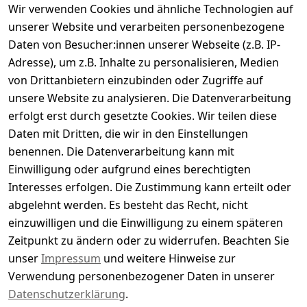
Wir verwenden Cookies und ähnliche Technologien auf
Kundenbewertungen
unserer Website und verarbeiten personenbezogene
Daten von Besucher:innen unserer Webseite (z.B. IP-
Durchschnittliche Bewertung
Adresse), um z.B. Inhalte zu personalisieren, Medien
0
von Drittanbietern einzubinden oder Zugriffe auf
Basierend auf 0 Bewertung(en)
unsere Website zu analysieren. Die Datenverarbeitung
Bewertung abgeben
erfolgt erst durch gesetzte Cookies. Wir teilen diese
Daten mit Dritten, die wir in den Einstellungen
5
( 0 )
benennen. Die Datenverarbeitung kann mit
4
( 0 )
Einwilligung oder aufgrund eines berechtigten
3
( 0 )
Interesses erfolgen. Die Zustimmung kann erteilt oder
2
( 0 )
abgelehnt werden. Es besteht das Recht, nicht
1
( 0 )
einzuwilligen und die Einwilligung zu einem späteren
Zeitpunkt zu ändern oder zu widerrufen. Beachten Sie
Es hat noch niemand eine Bewertung für diesen
unser
Impressum
und weitere Hinweise zur
Artikel abgegeben
Verwendung personenbezogener Daten in unserer
Datenschutzerklärung
.