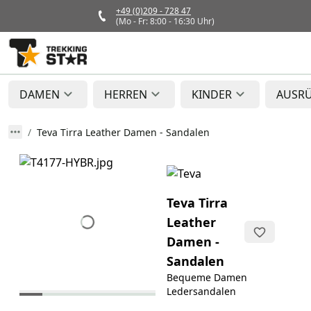
+49 (0)209 - 728 47
(Mo - Fr: 8:00 - 16:30 Uhr)
DAMEN
HERREN
KINDER
AUSR
Teva Tirra Leather Damen - Sandalen
Teva Tirra
Leather
Damen -
Sandalen
Bequeme Damen
Ledersandalen