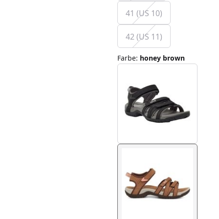
41 (US 10)
42 (US 11)
Farbe
:
honey brown