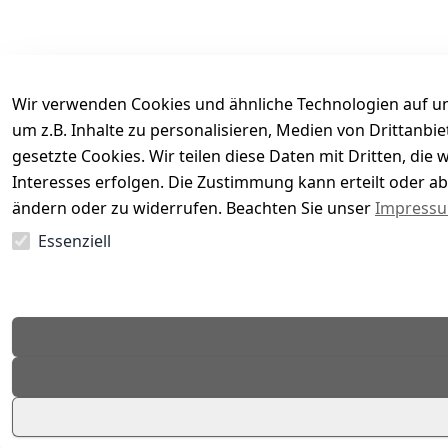
Wir verwenden Cookies und ähnliche Technologien auf un
um z.B. Inhalte zu personalisieren, Medien von Drittanbi
gesetzte Cookies. Wir teilen diese Daten mit Dritten, di
Interesses erfolgen. Die Zustimmung kann erteilt oder ab
Es hat noch niemand eine Bewertung für diesen Arti
ändern oder zu widerrufen. Beachten Sie unser
Impress
Essenziell
EU-Verantwortliche Person - klicken Sie für Details