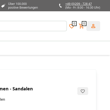
Über 100.000
+49 (0)209 - 728 47
positive Bewertungen
(Mo - Fr: 8:00 - 16:30 Uhr)
0
0
amen - Sandalen
len