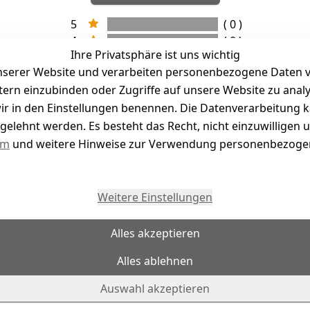
5
( 0 )
4
( 0 )
Ihre Privatsphäre ist uns wichtig
3
( 0 )
serer Website und verarbeiten personenbezogene Daten vo
2
( 0 )
etern einzubinden oder Zugriffe auf unsere Website zu anal
1
( 0 )
e wir in den Einstellungen benennen. Die Datenverarbeitung 
gelehnt werden. Es besteht das Recht, nicht einzuwilligen 
kel abgegeben
um
und weitere Hinweise zur Verwendung personenbezogen
Weitere Einstellungen
Alles akzeptieren
Alles ablehnen
Auswahl akzeptieren