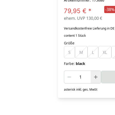
Artikelnummer: 175686
-38%
79,95 €
*
ehem. UVP 130,00 €
Versandkostenfreie Lieferung in DE
content 1 Stück
Größe
S
M
L
XL
Farbe
:
black
asterisk
inkl. ges. MwSt