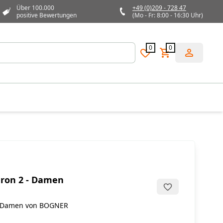
Über 100.000
+49 (0)209 - 728 47
positive Bewertungen
(Mo - Fr: 8:00 - 16:30 Uhr)
0
0
aron 2 - Damen
r Damen von BOGNER