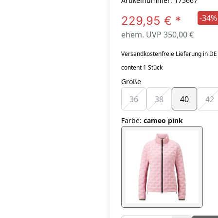
Artikelnummer: 175667
-34%
229,95 €
*
ehem. UVP 350,00 €
Versandkostenfreie Lieferung in DE
content 1 Stück
Größe
36
38
40
42
Farbe
:
cameo pink