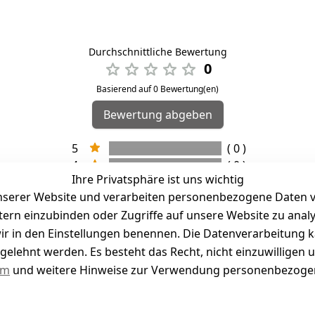
Durchschnittliche Bewertung
0
Basierend auf 0 Bewertung(en)
Bewertung abgeben
5
( 0 )
4
( 0 )
Ihre Privatsphäre ist uns wichtig
3
( 0 )
serer Website und verarbeiten personenbezogene Daten vo
2
( 0 )
etern einzubinden oder Zugriffe auf unsere Website zu anal
1
( 0 )
e wir in den Einstellungen benennen. Die Datenverarbeitung 
gelehnt werden. Es besteht das Recht, nicht einzuwilligen 
kel abgegeben
um
und weitere Hinweise zur Verwendung personenbezogen