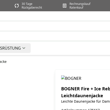
30 Tage
Rechnungskauf
Rückgaberecht
Ratenkauf
SRÜSTUNG
acke
BOGNER Fire + Ice Re
Leichtdaunenjacke
Leichte Daunenjacke für Da