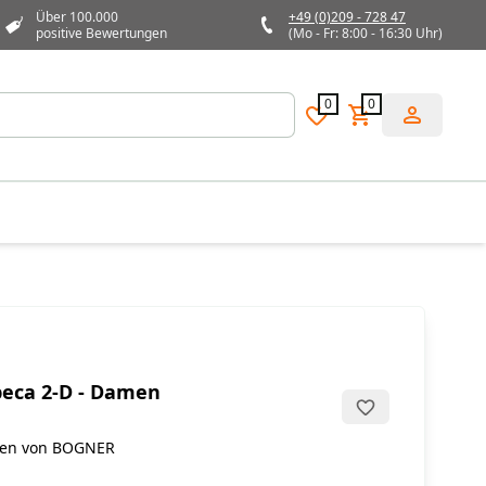
Über 100.000
+49 (0)209 - 728 47
positive Bewertungen
(Mo - Fr: 8:00 - 16:30 Uhr)
0
0
beca 2-D - Damen
men von BOGNER