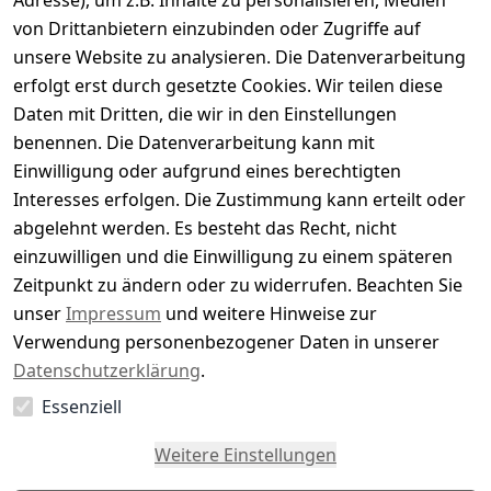
Adresse), um z.B. Inhalte zu personalisieren, Medien
0
von Drittanbietern einzubinden oder Zugriffe auf
Basierend auf 0 Bewertung(en)
unsere Website zu analysieren. Die Datenverarbeitung
Bewertung abgeben
erfolgt erst durch gesetzte Cookies. Wir teilen diese
Daten mit Dritten, die wir in den Einstellungen
5
( 0 )
benennen. Die Datenverarbeitung kann mit
4
( 0 )
Einwilligung oder aufgrund eines berechtigten
3
( 0 )
Interesses erfolgen. Die Zustimmung kann erteilt oder
2
( 0 )
abgelehnt werden. Es besteht das Recht, nicht
1
( 0 )
einzuwilligen und die Einwilligung zu einem späteren
Zeitpunkt zu ändern oder zu widerrufen. Beachten Sie
Es hat noch niemand eine Bewertung für diesen
unser
Impressum
und weitere Hinweise zur
Artikel abgegeben
Verwendung personenbezogener Daten in unserer
Datenschutzerklärung
.
Essenziell
EU-Verantwortliche Person - klicken Sie für Details
Weitere Einstellungen