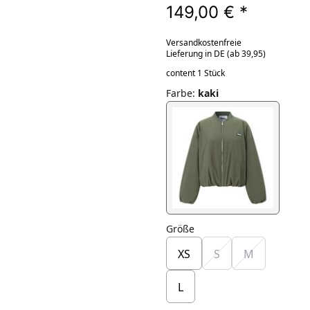
149,00 €
*
Versandkostenfreie
Lieferung in DE (ab 39,95)
content 1 Stück
Farbe
:
kaki
Größe
XS
S
M
L