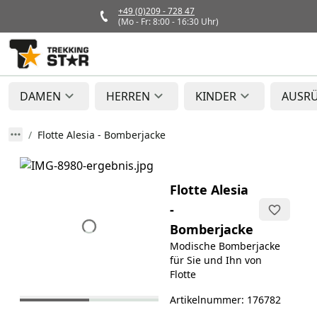
+49 (0)209 - 728 47
(Mo - Fr: 8:00 - 16:30 Uhr)
DAMEN
HERREN
KINDER
AUSR
Flotte Alesia - Bomberjacke
Flotte Alesia
-
Bomberjacke
Modische Bomberjacke
für Sie und Ihn von
Flotte
Artikelnummer: 176782