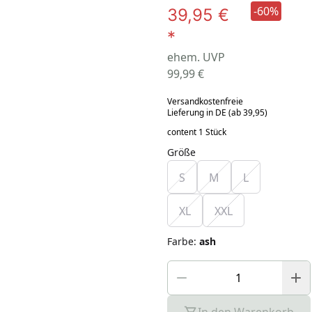
-60%
39,95 €
*
ehem. UVP
99,99 €
Versandkostenfreie
Lieferung in DE (ab 39,95)
content 1 Stück
Größe
S
M
L
XL
XXL
Farbe
:
ash
In den Warenkorb