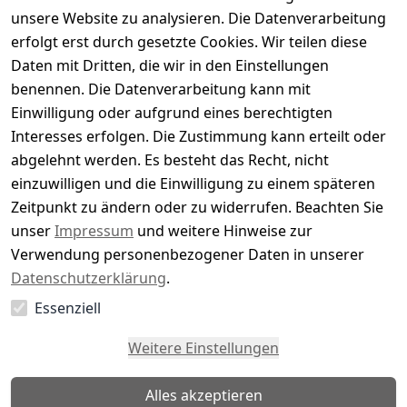
Basierend auf 0 Bewertung(en)
unsere Website zu analysieren. Die Datenverarbeitung
Bewertung abgeben
erfolgt erst durch gesetzte Cookies. Wir teilen diese
Daten mit Dritten, die wir in den Einstellungen
5
( 0 )
benennen. Die Datenverarbeitung kann mit
4
( 0 )
Einwilligung oder aufgrund eines berechtigten
3
( 0 )
Interesses erfolgen. Die Zustimmung kann erteilt oder
2
( 0 )
abgelehnt werden. Es besteht das Recht, nicht
1
( 0 )
einzuwilligen und die Einwilligung zu einem späteren
Zeitpunkt zu ändern oder zu widerrufen. Beachten Sie
Es hat noch niemand eine Bewertung für diesen
unser
Impressum
und weitere Hinweise zur
Artikel abgegeben
Verwendung personenbezogener Daten in unserer
Datenschutzerklärung
.
Essenziell
EU-Verantwortliche Person - klicken Sie für Details
Weitere Einstellungen
Alles akzeptieren