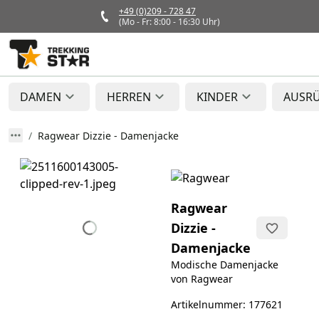
+49 (0)209 - 728 47
(Mo - Fr: 8:00 - 16:30 Uhr)
DAMEN
HERREN
KINDER
AUSR
Ragwear Dizzie - Damenjacke
Ragwear
Dizzie -
Damenjacke
Modische Damenjacke
von Ragwear
Artikelnummer: 177621