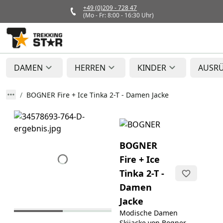
+49 (0)209 - 728 47
(Mo - Fr: 8:00 - 16:30 Uhr)
DAMEN
HERREN
KINDER
AUSR
BOGNER Fire + Ice Tinka 2-T - Damen Jacke
BOGNER
Fire + Ice
Tinka 2-T -
Damen
Jacke
Modische Damen
Skijacke von Bogner