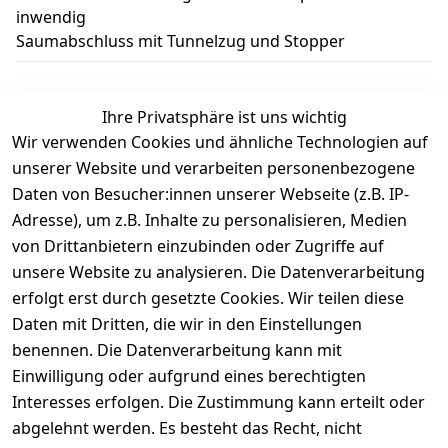
inwendig
Saumabschluss mit Tunnelzug und Stopper
Ihre Privatsphäre ist uns wichtig
Wir verwenden Cookies und ähnliche Technologien auf
Kundenbewertungen
unserer Website und verarbeiten personenbezogene
Daten von Besucher:innen unserer Webseite (z.B. IP-
Durchschnittliche Bewertung
Adresse), um z.B. Inhalte zu personalisieren, Medien
0
von Drittanbietern einzubinden oder Zugriffe auf
Basierend auf 0 Bewertung(en)
unsere Website zu analysieren. Die Datenverarbeitung
Bewertung abgeben
erfolgt erst durch gesetzte Cookies. Wir teilen diese
Daten mit Dritten, die wir in den Einstellungen
5
( 0 )
benennen. Die Datenverarbeitung kann mit
4
( 0 )
Einwilligung oder aufgrund eines berechtigten
3
( 0 )
Interesses erfolgen. Die Zustimmung kann erteilt oder
2
( 0 )
abgelehnt werden. Es besteht das Recht, nicht
1
( 0 )