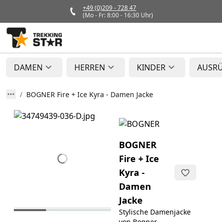
+49 (0)209 - 728 47
(Mo - Fr: 8:00 - 16:30 Uhr)
DAMEN
HERREN
KINDER
AUSR
BOGNER Fire + Ice Kyra - Damen Jacke
BOGNER
Fire + Ice
Kyra -
Damen
Jacke
Stylische Damenjacke
von Bogner