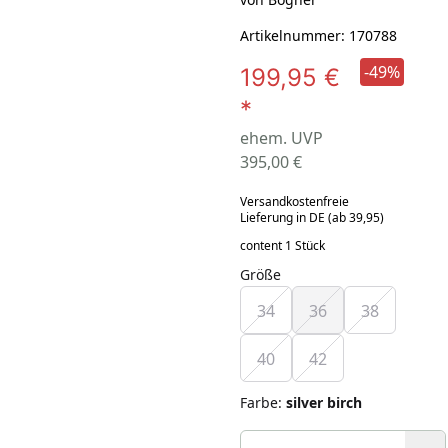
Artikelnummer: 170788
-49%
199,95 €
*
ehem. UVP
395,00 €
Versandkostenfreie
Lieferung in DE (ab 39,95)
content 1 Stück
Größe
34
36
38
40
42
Farbe
:
silver birch