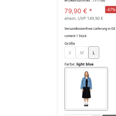
Artikelnummer: 171100
-47%
79,90 €
*
ehem. UVP 149,90 €
Versandkostenfreie Lieferung in DE
content 1 Stück
Größe
S
M
L
Farbe
:
light blue