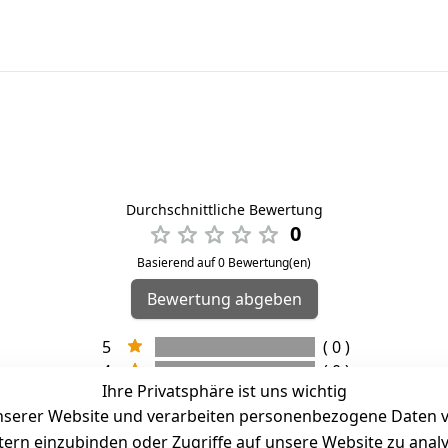
Durchschnittliche Bewertung
0
Basierend auf 0 Bewertung(en)
Bewertung abgeben
5
( 0 )
4
( 0 )
Ihre Privatsphäre ist uns wichtig
3
( 0 )
serer Website und verarbeiten personenbezogene Daten vo
2
( 0 )
etern einzubinden oder Zugriffe auf unsere Website zu anal
1
( 0 )