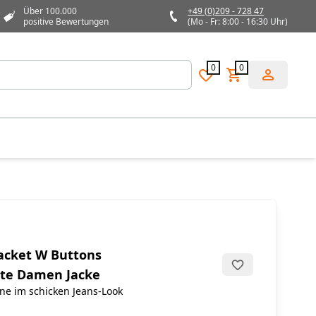
Über 100.000
+49 (0)209 - 728 47
positive Bewertungen
(Mo - Fr: 8:00 - 16:30 Uhr)
0
0
acket W Buttons
hte Damen Jacke
ne im schicken Jeans-Look