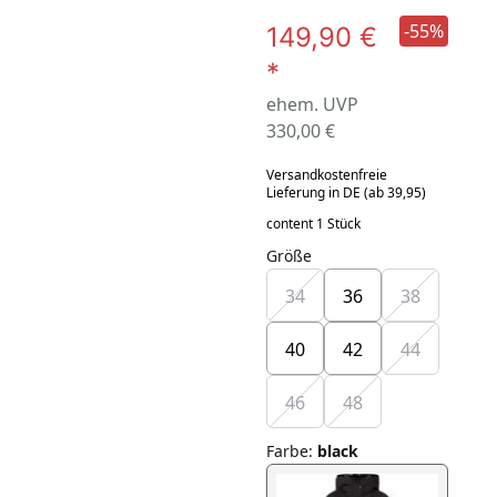
-55%
149,90 €
*
ehem. UVP
330,00 €
Versandkostenfreie
Lieferung in DE (ab 39,95)
content 1 Stück
Größe
34
36
38
40
42
44
46
48
Farbe
:
black