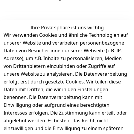
Ihre Privatsphäre ist uns wichtig
Wir verwenden Cookies und ähnliche Technologien auf
Kundenbewertungen
unserer Website und verarbeiten personenbezogene
Daten von Besucher:innen unserer Webseite (z.B. IP-
Durchschnittliche Bewertung
Adresse), um z.B. Inhalte zu personalisieren, Medien
0
von Drittanbietern einzubinden oder Zugriffe auf
Basierend auf 0 Bewertung(en)
unsere Website zu analysieren. Die Datenverarbeitung
Bewertung abgeben
erfolgt erst durch gesetzte Cookies. Wir teilen diese
Daten mit Dritten, die wir in den Einstellungen
5
( 0 )
benennen. Die Datenverarbeitung kann mit
4
( 0 )
Einwilligung oder aufgrund eines berechtigten
3
( 0 )
Interesses erfolgen. Die Zustimmung kann erteilt oder
2
( 0 )
abgelehnt werden. Es besteht das Recht, nicht
1
( 0 )
einzuwilligen und die Einwilligung zu einem späteren