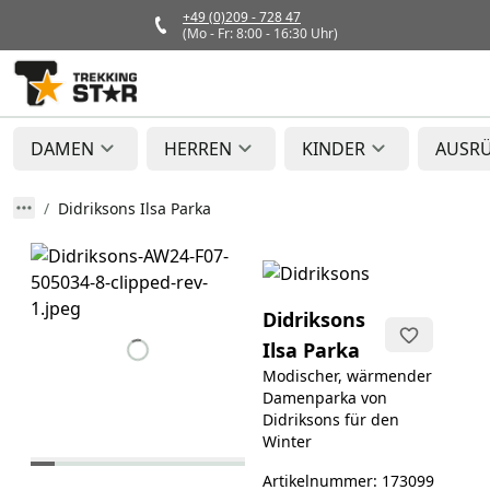
+49 (0)209 - 728 47
(Mo - Fr: 8:00 - 16:30 Uhr)
DAMEN
HERREN
KINDER
AUSR
Didriksons Ilsa Parka
Didriksons
Ilsa Parka
Modischer, wärmender
Damenparka von
Didriksons für den
Winter
Artikelnummer: 173099