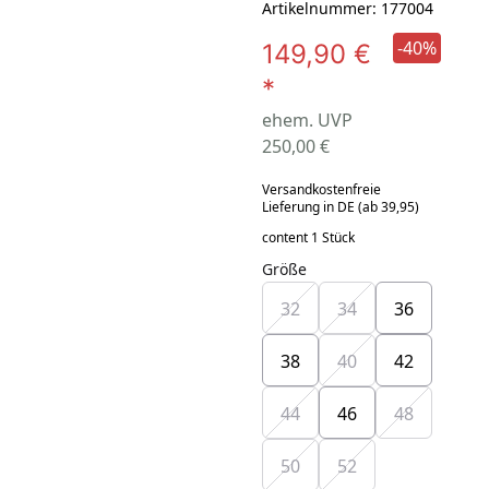
Artikelnummer: 177004
-40%
149,90 €
*
ehem. UVP
250,00 €
Versandkostenfreie
Lieferung in DE (ab 39,95)
content 1 Stück
Größe
32
34
36
38
40
42
44
46
48
50
52