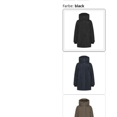
Farbe
:
black