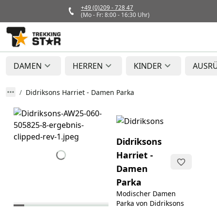
+49 (0)209 - 728 47
(Mo - Fr: 8:00 - 16:30 Uhr)
DAMEN
HERREN
KINDER
AUSR
Didriksons Harriet - Damen Parka
Didriksons
Harriet -
Damen
Parka
Modischer Damen
Parka von Didriksons