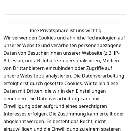
Ihre Privatsphäre ist uns wichtig
Wir verwenden Cookies und ähnliche Technologien auf
Kundenbewertungen
unserer Website und verarbeiten personenbezogene
Daten von Besucher:innen unserer Webseite (z.B. IP-
Durchschnittliche Bewertung
Adresse), um z.B. Inhalte zu personalisieren, Medien
0
von Drittanbietern einzubinden oder Zugriffe auf
Basierend auf 0 Bewertung(en)
unsere Website zu analysieren. Die Datenverarbeitung
Bewertung abgeben
erfolgt erst durch gesetzte Cookies. Wir teilen diese
Daten mit Dritten, die wir in den Einstellungen
5
( 0 )
benennen. Die Datenverarbeitung kann mit
4
( 0 )
Einwilligung oder aufgrund eines berechtigten
3
( 0 )
Interesses erfolgen. Die Zustimmung kann erteilt oder
2
( 0 )
abgelehnt werden. Es besteht das Recht, nicht
1
( 0 )
einzuwilligen und die Einwilligung zu einem späteren