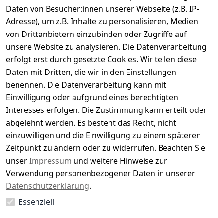
Daten von Besucher:innen unserer Webseite (z.B. IP-
Durchschnittliche Bewertung
Adresse), um z.B. Inhalte zu personalisieren, Medien
0
von Drittanbietern einzubinden oder Zugriffe auf
Basierend auf 0 Bewertung(en)
unsere Website zu analysieren. Die Datenverarbeitung
Bewertung abgeben
erfolgt erst durch gesetzte Cookies. Wir teilen diese
Daten mit Dritten, die wir in den Einstellungen
5
( 0 )
benennen. Die Datenverarbeitung kann mit
4
( 0 )
Einwilligung oder aufgrund eines berechtigten
3
( 0 )
Interesses erfolgen. Die Zustimmung kann erteilt oder
2
( 0 )
abgelehnt werden. Es besteht das Recht, nicht
1
( 0 )
einzuwilligen und die Einwilligung zu einem späteren
Zeitpunkt zu ändern oder zu widerrufen. Beachten Sie
Es hat noch niemand eine Bewertung für diesen
unser
Impressum
und weitere Hinweise zur
Artikel abgegeben
Verwendung personenbezogener Daten in unserer
Datenschutzerklärung
.
Essenziell
EU-Verantwortliche Person - klicken Sie für Details