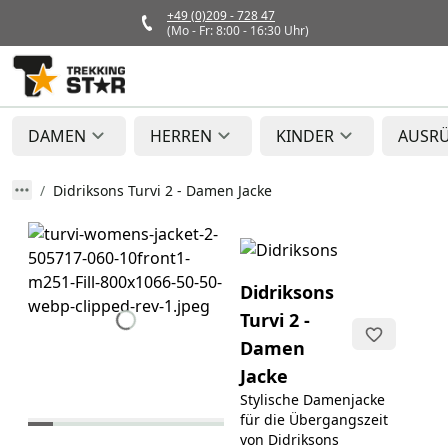
+49 (0)209 - 728 47
(Mo - Fr: 8:00 - 16:30 Uhr)
DAMEN
HERREN
KINDER
AUSR
Didriksons Turvi 2 - Damen Jacke
Didriksons
Turvi 2 -
Damen
Jacke
Stylische Damenjacke
für die Übergangszeit
von Didriksons