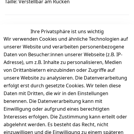
Taille: Verstellbar am Rücken
Ihre Privatsphäre ist uns wichtig
Wir verwenden Cookies und ähnliche Technologien auf
Kundenbewertungen
unserer Website und verarbeiten personenbezogene
Daten von Besucher:innen unserer Webseite (z.B. IP-
Durchschnittliche Bewertung
Adresse), um z.B. Inhalte zu personalisieren, Medien
0
von Drittanbietern einzubinden oder Zugriffe auf
Basierend auf 0 Bewertung(en)
unsere Website zu analysieren. Die Datenverarbeitung
Bewertung abgeben
erfolgt erst durch gesetzte Cookies. Wir teilen diese
Daten mit Dritten, die wir in den Einstellungen
5
( 0 )
benennen. Die Datenverarbeitung kann mit
4
( 0 )
Einwilligung oder aufgrund eines berechtigten
3
( 0 )
Interesses erfolgen. Die Zustimmung kann erteilt oder
2
( 0 )
abgelehnt werden. Es besteht das Recht, nicht
1
( 0 )
einzuwilligen und die Einwilligung zu einem späteren