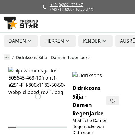
+49 (0)209 - 728 47
(Mo - Fr: 8:00 - 16:30 Uhr)
DAMEN
HERREN
KINDER
AUSR
Didriksons Silja - Damen Regenjacke
Didriksons
Silja -
Damen
Regenjacke
Modische Damen
Regenjacke von
Didriksons