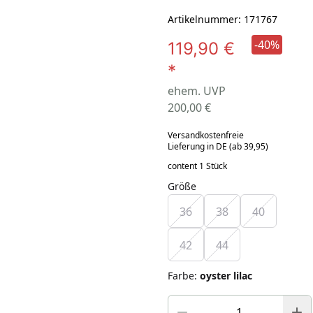
Artikelnummer: 171767
-40%
119,90 €
*
ehem. UVP
200,00 €
Versandkostenfreie
Lieferung in DE (ab 39,95)
content 1 Stück
Größe
36
38
40
42
44
Farbe
:
oyster lilac