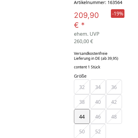
Artikelnummer: 163564
-19%
209,90
€
*
ehem. UVP
260,00 €
Versandkostenfreie
Lieferung in DE (ab 39,95)
content 1 Stück
Größe
32
34
36
38
40
42
44
46
48
50
52