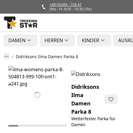
+49 (0)209 - 728 47
(Mo - Fr: 8:00 - 16:30 Uhr)
DAMEN
HERREN
KINDER
AUSR
Didriksons Ilma Damen Parka 8
Didriksons
Ilma
Damen
Parka 8
Wetterfester Parka für
Damen