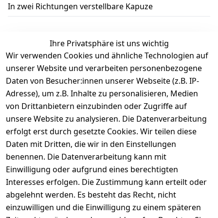
In zwei Richtungen verstellbare Kapuze
Ihre Privatsphäre ist uns wichtig
Wir verwenden Cookies und ähnliche Technologien auf
Kundenbewertungen
unserer Website und verarbeiten personenbezogene
Daten von Besucher:innen unserer Webseite (z.B. IP-
Durchschnittliche Bewertung
Adresse), um z.B. Inhalte zu personalisieren, Medien
0
von Drittanbietern einzubinden oder Zugriffe auf
Basierend auf 0 Bewertung(en)
unsere Website zu analysieren. Die Datenverarbeitung
Bewertung abgeben
erfolgt erst durch gesetzte Cookies. Wir teilen diese
Daten mit Dritten, die wir in den Einstellungen
5
( 0 )
benennen. Die Datenverarbeitung kann mit
4
( 0 )
Einwilligung oder aufgrund eines berechtigten
3
( 0 )
Interesses erfolgen. Die Zustimmung kann erteilt oder
2
( 0 )
abgelehnt werden. Es besteht das Recht, nicht
1
( 0 )
einzuwilligen und die Einwilligung zu einem späteren