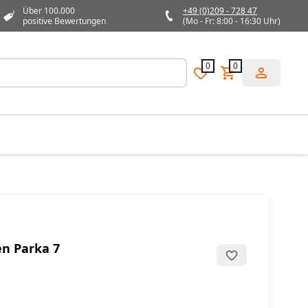
Über 100.000
+49 (0)209 - 728 47
positive Bewertungen
(Mo - Fr: 8:00 - 16:30 Uhr)
0
0
en Parka 7