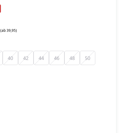
 (ab 39,95)
40
42
44
46
48
50