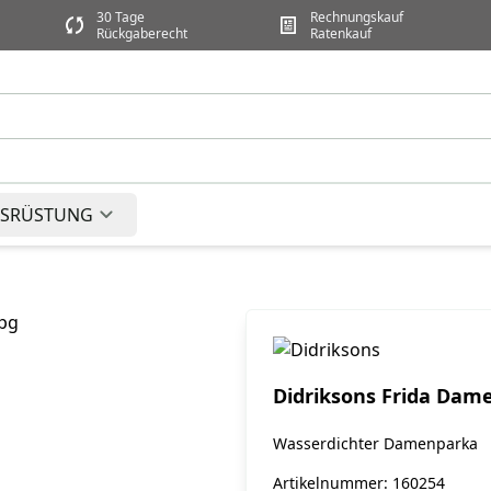
30 Tage
Rechnungskauf
Rückgaberecht
Ratenkauf
SRÜSTUNG
Didriksons Frida Dam
Wasserdichter Damenparka
Artikelnummer: 160254