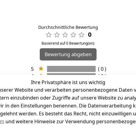
Durchschnittliche Bewertung
0
Basierend auf 0 Bewertung(en)
Bewertung abgeben
5
( 0 )
4
( 0 )
Ihre Privatsphäre ist uns wichtig
3
( 0 )
serer Website und verarbeiten personenbezogene Daten vo
2
( 0 )
etern einzubinden oder Zugriffe auf unsere Website zu anal
1
( 0 )
e wir in den Einstellungen benennen. Die Datenverarbeitung 
gelehnt werden. Es besteht das Recht, nicht einzuwilligen 
kel abgegeben
um
und weitere Hinweise zur Verwendung personenbezogen