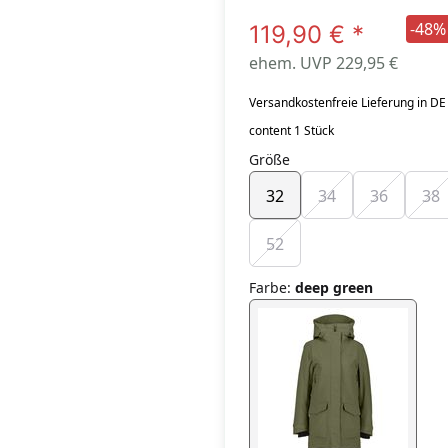
-48%
119,90 €
*
ehem. UVP 229,95 €
Versandkostenfreie Lieferung in DE
content 1 Stück
Größe
32
34
36
38
52
Farbe
:
deep green