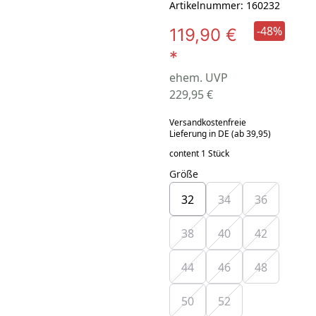
Artikelnummer: 160232
-48%
119,90 €
*
ehem. UVP
229,95 €
Versandkostenfreie
Lieferung in DE (ab 39,95)
content 1 Stück
Größe
32
34
36
38
40
42
44
46
48
50
52