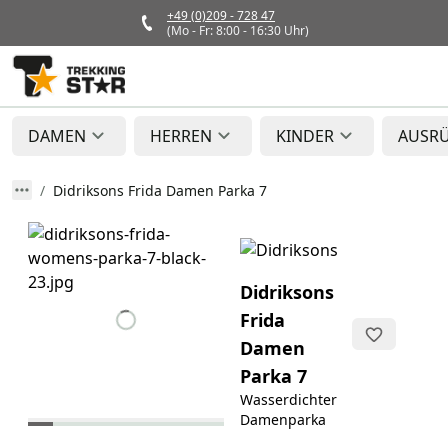
+49 (0)209 - 728 47
(Mo - Fr: 8:00 - 16:30 Uhr)
DAMEN
HERREN
KINDER
AUSR
Didriksons Frida Damen Parka 7
Didriksons
Frida
Damen
Parka 7
Wasserdichter
Damenparka