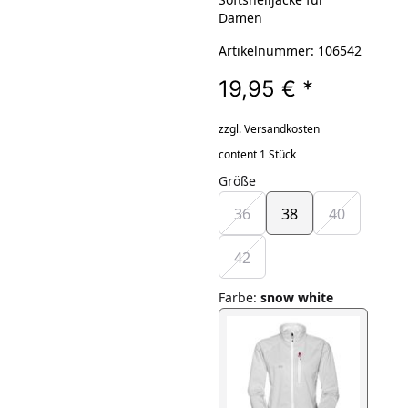
Damen
Artikelnummer: 106542
19,95 €
*
zzgl. Versandkosten
content 1 Stück
Größe
36
38
40
42
Farbe
:
snow white