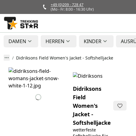
+49 (0)209 - 728 47
(Mo - Fr: 8:00 - 16:30 Uhr)
DAMEN
HERREN
KINDER
AUSR
Didriksons Field Women's Jacket - Softshelljacke
Didriksons
Field
Women's
Jacket -
Softshelljacke
wetterfeste
Softshelljacke für