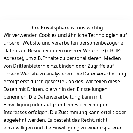
Ihre Privatsphäre ist uns wichtig
Wir verwenden Cookies und ähnliche Technologien auf
Kundenbewertungen
unserer Website und verarbeiten personenbezogene
Daten von Besucher:innen unserer Webseite (z.B. IP-
Durchschnittliche Bewertung
Adresse), um z.B. Inhalte zu personalisieren, Medien
0
von Drittanbietern einzubinden oder Zugriffe auf
Basierend auf 0 Bewertung(en)
unsere Website zu analysieren. Die Datenverarbeitung
Bewertung abgeben
erfolgt erst durch gesetzte Cookies. Wir teilen diese
Daten mit Dritten, die wir in den Einstellungen
5
( 0 )
benennen. Die Datenverarbeitung kann mit
4
( 0 )
Einwilligung oder aufgrund eines berechtigten
3
( 0 )
Interesses erfolgen. Die Zustimmung kann erteilt oder
2
( 0 )
abgelehnt werden. Es besteht das Recht, nicht
1
( 0 )
einzuwilligen und die Einwilligung zu einem späteren