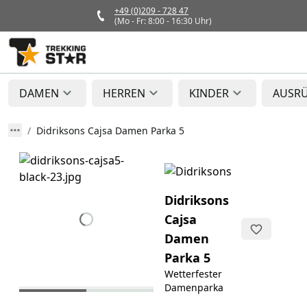
+49 (0)209 - 728 47
(Mo - Fr: 8:00 - 16:30 Uhr)
DAMEN
HERREN
KINDER
AUSR
Didriksons Cajsa Damen Parka 5
Didriksons
Cajsa
Damen
Parka 5
Wetterfester
Damenparka