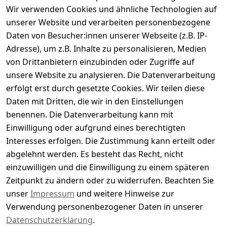
Wir verwenden Cookies und ähnliche Technologien auf
Kundenbewertungen
unserer Website und verarbeiten personenbezogene
Daten von Besucher:innen unserer Webseite (z.B. IP-
Durchschnittliche Bewertung
Adresse), um z.B. Inhalte zu personalisieren, Medien
0
von Drittanbietern einzubinden oder Zugriffe auf
Basierend auf 0 Bewertung(en)
unsere Website zu analysieren. Die Datenverarbeitung
Bewertung abgeben
erfolgt erst durch gesetzte Cookies. Wir teilen diese
Daten mit Dritten, die wir in den Einstellungen
5
( 0 )
benennen. Die Datenverarbeitung kann mit
4
( 0 )
Einwilligung oder aufgrund eines berechtigten
3
( 0 )
Interesses erfolgen. Die Zustimmung kann erteilt oder
2
( 0 )
abgelehnt werden. Es besteht das Recht, nicht
1
( 0 )
einzuwilligen und die Einwilligung zu einem späteren
Zeitpunkt zu ändern oder zu widerrufen. Beachten Sie
Es hat noch niemand eine Bewertung für diesen
unser
Impressum
und weitere Hinweise zur
Artikel abgegeben
Verwendung personenbezogener Daten in unserer
Datenschutzerklärung
.