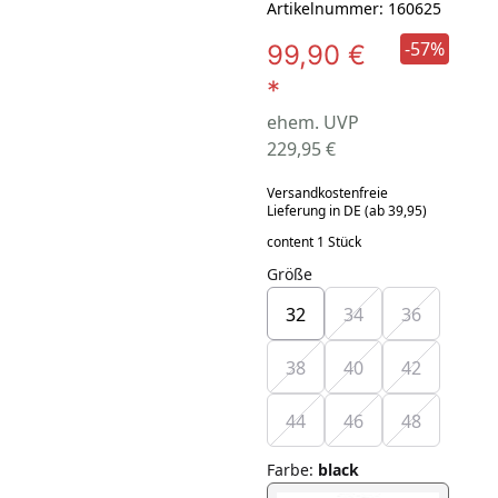
Artikelnummer: 160625
-57%
99,90 €
*
ehem. UVP
229,95 €
Versandkostenfreie
Lieferung in DE (ab 39,95)
content 1 Stück
Größe
32
34
36
38
40
42
44
46
48
Farbe
:
black