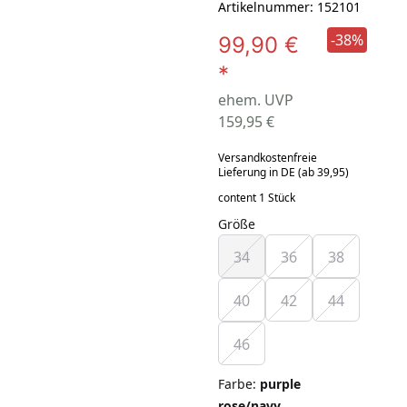
Artikelnummer: 152101
-38%
99,90 €
*
ehem. UVP
159,95 €
Versandkostenfreie
Lieferung in DE (ab 39,95)
content 1 Stück
Größe
34
36
38
40
42
44
46
Farbe
:
purple
rose/navy