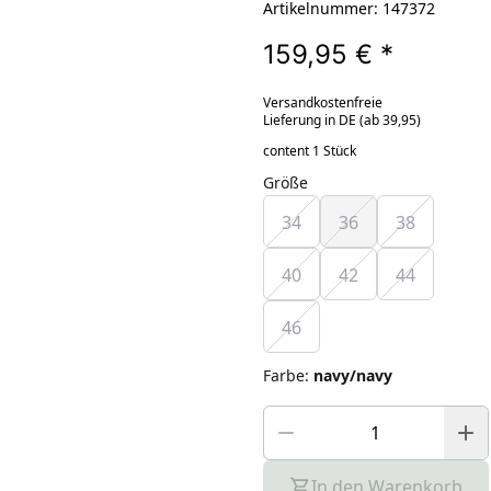
Artikelnummer: 147372
159,95 €
*
Versandkostenfreie
Lieferung in DE (ab 39,95)
content 1 Stück
Größe
34
36
38
40
42
44
46
Farbe
:
navy/navy
In den Warenkorb