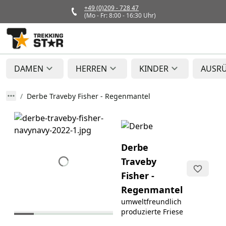
+49 (0)209 - 728 47
(Mo - Fr: 8:00 - 16:30 Uhr)
DAMEN
HERREN
KINDER
AUSR
Derbe Traveby Fisher - Regenmantel
Derbe
Traveby
Fisher -
Regenmantel
umweltfreundlich
produzierte Friese