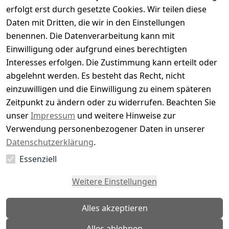
Bewertung abgeben
erfolgt erst durch gesetzte Cookies. Wir teilen diese
Daten mit Dritten, die wir in den Einstellungen
5
( 0 )
benennen. Die Datenverarbeitung kann mit
4
( 0 )
Einwilligung oder aufgrund eines berechtigten
3
( 0 )
Interesses erfolgen. Die Zustimmung kann erteilt oder
2
( 0 )
abgelehnt werden. Es besteht das Recht, nicht
1
( 0 )
einzuwilligen und die Einwilligung zu einem späteren
Zeitpunkt zu ändern oder zu widerrufen. Beachten Sie
Es hat noch niemand eine Bewertung für diesen
unser
Impressum
und weitere Hinweise zur
Artikel abgegeben
Verwendung personenbezogener Daten in unserer
Datenschutzerklärung
.
Essenziell
EU-Verantwortliche Person - klicken Sie für Details
Weitere Einstellungen
Alles akzeptieren
Alles ablehnen