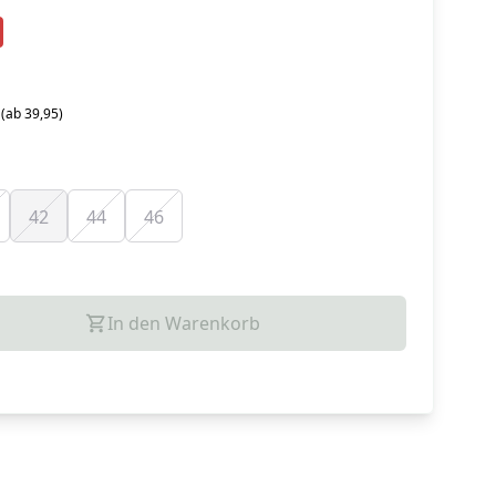
 (ab 39,95)
42
44
46
In den Warenkorb