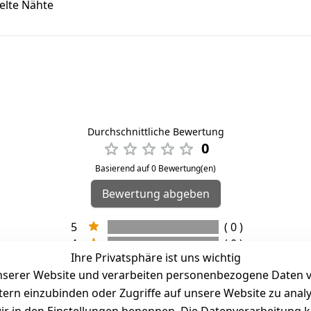
elte Nähte
Durchschnittliche Bewertung
0
Basierend auf 0 Bewertung(en)
Bewertung abgeben
5
( 0 )
4
( 0 )
Ihre Privatsphäre ist uns wichtig
3
( 0 )
serer Website und verarbeiten personenbezogene Daten vo
2
( 0 )
etern einzubinden oder Zugriffe auf unsere Website zu anal
1
( 0 )