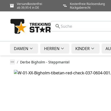
Versandkostenfrei
Kostenfreie Rücksendung
ab 39,95 € in DE
Rückgaberecht
DAMEN
HERREN
KINDER
AU
Derbe Bigholm - Steppmantel