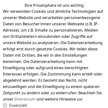
-25%
Ihre Privatsphäre ist uns wichtig
Wir verwenden Cookies und ähnliche Technologien auf
BOGNER Fire + Ice Tuana - Damen
unserer Website und verarbeiten personenbezogene
Beanie
Daten von Besucher:innen unserer Webseite (z.B. IP-
Wärmendes Beanie für Damen von Bogner aus
Adresse), um z.B. Inhalte zu personalisieren, Medien
bequemen Wollmix
von Drittanbietern einzubinden oder Zugriffe auf
80,00 €
unsere Website zu analysieren. Die Datenverarbeitung
ab
59,95 €
*
erfolgt erst durch gesetzte Cookies. Wir teilen diese
Optionen anzeigen
Daten mit Dritten, die wir in den Einstellungen
benennen. Die Datenverarbeitung kann mit
-16%
Einwilligung oder aufgrund eines berechtigten
Interesses erfolgen. Die Zustimmung kann erteilt oder
BOGNER Fire + Ice Zaida - Damen Beanie
abgelehnt werden. Es besteht das Recht, nicht
Warmes, bequemes und stylische Damen Beanie
einzuwilligen und die Einwilligung zu einem späteren
von Bogner
Zeitpunkt zu ändern oder zu widerrufen. Beachten Sie
95,00 €
79,95 €
*
unser
Impressum
und weitere Hinweise zur
Essenziell
Verwendung personenbezogener Daten in unserer
Hinzufügen