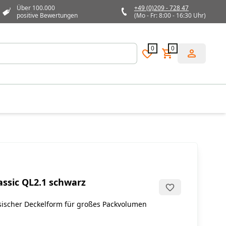
Über 100.000
+49 (0)209 - 728 47
positive Bewertungen
(Mo - Fr: 8:00 - 16:30 Uhr)
0
0
assic QL2.1 schwarz
ssischer Deckelform für großes Packvolumen