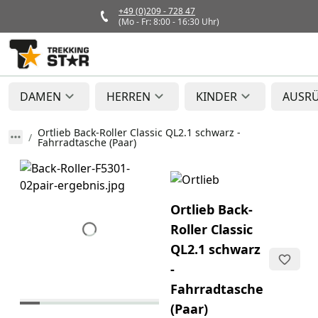
+49 (0)209 - 728 47
(Mo - Fr: 8:00 - 16:30 Uhr)
DAMEN
HERREN
KINDER
AUSR
Ortlieb Back-Roller Classic QL2.1 schwarz -
Fahrradtasche (Paar)
Ortlieb Back-
Roller Classic
QL2.1 schwarz
-
Fahrradtasche
(Paar)