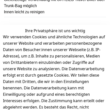
Trunk-Bag möglich
Innen leicht zu reinigen
Ihre Privatsphäre ist uns wichtig
Wir verwenden Cookies und ähnliche Technologien auf
Kundenbewertungen
unserer Website und verarbeiten personenbezogene
Daten von Besucher:innen unserer Webseite (z.B. IP-
Durchschnittliche Bewertung
Adresse), um z.B. Inhalte zu personalisieren, Medien
0
von Drittanbietern einzubinden oder Zugriffe auf
Basierend auf 0 Bewertung(en)
unsere Website zu analysieren. Die Datenverarbeitung
Bewertung abgeben
erfolgt erst durch gesetzte Cookies. Wir teilen diese
Daten mit Dritten, die wir in den Einstellungen
5
( 0 )
benennen. Die Datenverarbeitung kann mit
4
( 0 )
Einwilligung oder aufgrund eines berechtigten
3
( 0 )
Interesses erfolgen. Die Zustimmung kann erteilt oder
2
( 0 )
abgelehnt werden. Es besteht das Recht, nicht
1
( 0 )