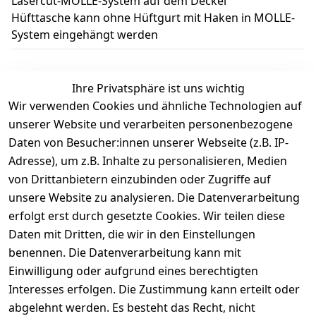
Lasercut-MOLLE-System auf dem Deckel
Hüfttasche kann ohne Hüftgurt mit Haken in MOLLE-
System eingehängt werden
Ihre Privatsphäre ist uns wichtig
Wir verwenden Cookies und ähnliche Technologien auf
Kundenbewertungen
unserer Website und verarbeiten personenbezogene
Daten von Besucher:innen unserer Webseite (z.B. IP-
Durchschnittliche Bewertung
Adresse), um z.B. Inhalte zu personalisieren, Medien
0
von Drittanbietern einzubinden oder Zugriffe auf
Basierend auf 0 Bewertung(en)
unsere Website zu analysieren. Die Datenverarbeitung
Bewertung abgeben
erfolgt erst durch gesetzte Cookies. Wir teilen diese
Daten mit Dritten, die wir in den Einstellungen
5
( 0 )
benennen. Die Datenverarbeitung kann mit
4
( 0 )
Einwilligung oder aufgrund eines berechtigten
3
( 0 )
Interesses erfolgen. Die Zustimmung kann erteilt oder
2
( 0 )
abgelehnt werden. Es besteht das Recht, nicht
1
( 0 )