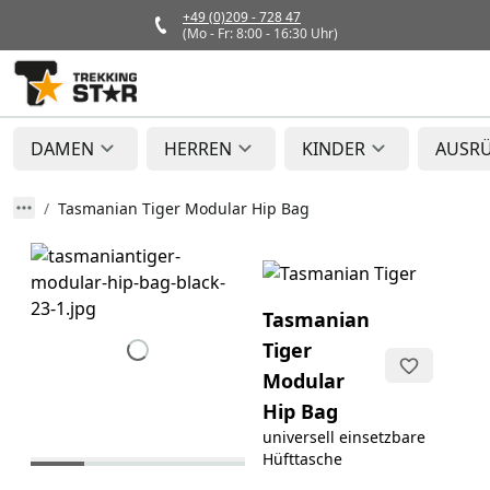
+49 (0)209 - 728 47
(Mo - Fr: 8:00 - 16:30 Uhr)
DAMEN
HERREN
KINDER
AUSR
Tasmanian Tiger Modular Hip Bag
Tasmanian
Tiger
Modular
Hip Bag
universell einsetzbare
Hüfttasche