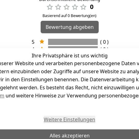
0
Basierend auf 0 Bewertung(en)
Bewertung abgeben
5
( 0 )
4
( 0 )
Ihre Privatsphäre ist uns wichtig
3
( 0 )
serer Website und verarbeiten personenbezogene Daten vo
2
( 0 )
etern einzubinden oder Zugriffe auf unsere Website zu anal
1
( 0 )
e wir in den Einstellungen benennen. Die Datenverarbeitung 
gelehnt werden. Es besteht das Recht, nicht einzuwilligen 
kel abgegeben
um
und weitere Hinweise zur Verwendung personenbezogen
Weitere Einstellungen
Alles akzeptieren