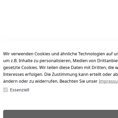
Wir verwenden Cookies und ähnliche Technologien auf un
um z.B. Inhalte zu personalisieren, Medien von Drittanbi
gesetzte Cookies. Wir teilen diese Daten mit Dritten, di
Interesses erfolgen. Die Zustimmung kann erteilt oder ab
Es hat noch niemand eine Bewertung für diesen Arti
ändern oder zu widerrufen. Beachten Sie unser
Impress
Essenziell
EU-Verantwortliche Person - klicken Sie für Details