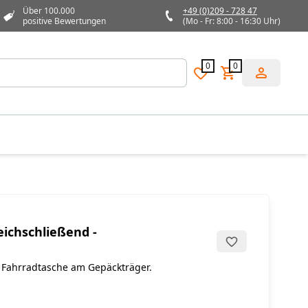
Über 100.000
+49 (0)209 - 728 47
positive Bewertungen
(Mo - Fr: 8:00 - 16:30 Uhr)
0
0
eichschließend -