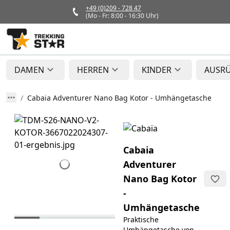
+49 (0)209 - 728 47
(Mo - Fr: 8:00 - 16:30 Uhr)
DAMEN
HERREN
KINDER
AUSR
Cabaia Adventurer Nano Bag Kotor - Umhängetasche
Cabaia
Adventurer
Nano Bag Kotor
-
Umhängetasche
Praktische
Umhängetasche von