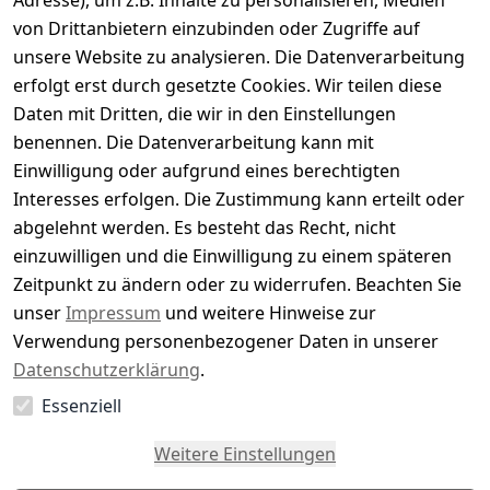
Adresse), um z.B. Inhalte zu personalisieren, Medien
0
von Drittanbietern einzubinden oder Zugriffe auf
Basierend auf 0 Bewertung(en)
unsere Website zu analysieren. Die Datenverarbeitung
Bewertung abgeben
erfolgt erst durch gesetzte Cookies. Wir teilen diese
Daten mit Dritten, die wir in den Einstellungen
5
( 0 )
benennen. Die Datenverarbeitung kann mit
4
( 0 )
Einwilligung oder aufgrund eines berechtigten
3
( 0 )
Interesses erfolgen. Die Zustimmung kann erteilt oder
2
( 0 )
abgelehnt werden. Es besteht das Recht, nicht
1
( 0 )
einzuwilligen und die Einwilligung zu einem späteren
Zeitpunkt zu ändern oder zu widerrufen. Beachten Sie
Es hat noch niemand eine Bewertung für diesen
unser
Impressum
und weitere Hinweise zur
Artikel abgegeben
Verwendung personenbezogener Daten in unserer
Datenschutzerklärung
.
Essenziell
EU-Verantwortliche Person - klicken Sie für Details
Weitere Einstellungen