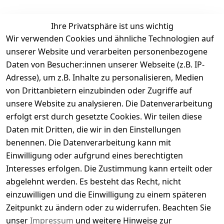
Ihre Privatsphäre ist uns wichtig
Wir verwenden Cookies und ähnliche Technologien auf
Kundenbewertungen
unserer Website und verarbeiten personenbezogene
Daten von Besucher:innen unserer Webseite (z.B. IP-
Durchschnittliche Bewertung
Adresse), um z.B. Inhalte zu personalisieren, Medien
0
von Drittanbietern einzubinden oder Zugriffe auf
Basierend auf 0 Bewertung(en)
unsere Website zu analysieren. Die Datenverarbeitung
Bewertung abgeben
erfolgt erst durch gesetzte Cookies. Wir teilen diese
Daten mit Dritten, die wir in den Einstellungen
5
( 0 )
benennen. Die Datenverarbeitung kann mit
4
( 0 )
Einwilligung oder aufgrund eines berechtigten
3
( 0 )
Interesses erfolgen. Die Zustimmung kann erteilt oder
2
( 0 )
abgelehnt werden. Es besteht das Recht, nicht
1
( 0 )
einzuwilligen und die Einwilligung zu einem späteren
Zeitpunkt zu ändern oder zu widerrufen. Beachten Sie
Es hat noch niemand eine Bewertung für diesen
unser
Impressum
und weitere Hinweise zur
Artikel abgegeben