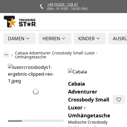
+49 (0)209 - 728 47
(Mo - Fr: 8:00 - 16:30 Uhr)
DAMEN
HERREN
KINDER
AUSR
Cabaia Adventurer Crossbody Small Luxor -
Umhängetasche
Cabaia
Adventurer
Crossbody Small
Luxor -
Umhängetasche
Modische Crossbody