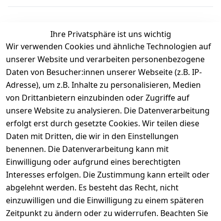
Ihre Privatsphäre ist uns wichtig
Wir verwenden Cookies und ähnliche Technologien auf
Kundenbewertungen
unserer Website und verarbeiten personenbezogene
Daten von Besucher:innen unserer Webseite (z.B. IP-
Durchschnittliche Bewertung
Adresse), um z.B. Inhalte zu personalisieren, Medien
0
von Drittanbietern einzubinden oder Zugriffe auf
Basierend auf 0 Bewertung(en)
unsere Website zu analysieren. Die Datenverarbeitung
Bewertung abgeben
erfolgt erst durch gesetzte Cookies. Wir teilen diese
Daten mit Dritten, die wir in den Einstellungen
5
( 0 )
benennen. Die Datenverarbeitung kann mit
4
( 0 )
Einwilligung oder aufgrund eines berechtigten
3
( 0 )
Interesses erfolgen. Die Zustimmung kann erteilt oder
2
( 0 )
abgelehnt werden. Es besteht das Recht, nicht
1
( 0 )
einzuwilligen und die Einwilligung zu einem späteren
Zeitpunkt zu ändern oder zu widerrufen. Beachten Sie
Es hat noch niemand eine Bewertung für diesen