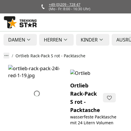
+49 (0)209 - 728 47
(Mo - Fr: 8:00 - 16:30 Uhr)
DAMEN
HERREN
KINDER
AUSR
Ortlieb Rack-Pack S rot - Packtasche
Ortlieb
Rack-Pack
S rot -
Packtasche
wasserfeste Packtasche
mit 24 Litern Volumen