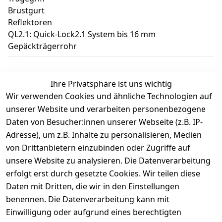
Brustgurt
Reflektoren
QL2.1: Quick-Lock2.1 System bis 16 mm
Gepäckträgerrohr
Ihre Privatsphäre ist uns wichtig
Wir verwenden Cookies und ähnliche Technologien auf
Kundenbewertungen
unserer Website und verarbeiten personenbezogene
Daten von Besucher:innen unserer Webseite (z.B. IP-
Durchschnittliche Bewertung
Adresse), um z.B. Inhalte zu personalisieren, Medien
0
von Drittanbietern einzubinden oder Zugriffe auf
Basierend auf 0 Bewertung(en)
unsere Website zu analysieren. Die Datenverarbeitung
Bewertung abgeben
erfolgt erst durch gesetzte Cookies. Wir teilen diese
Daten mit Dritten, die wir in den Einstellungen
5
( 0 )
benennen. Die Datenverarbeitung kann mit
4
( 0 )
Einwilligung oder aufgrund eines berechtigten
3
( 0 )