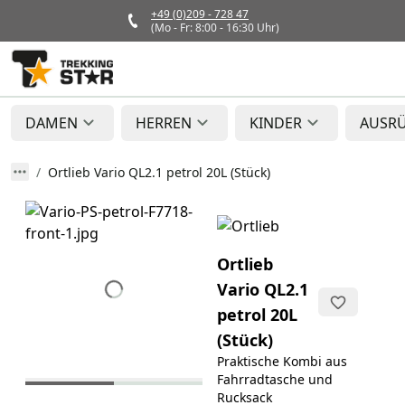
+49 (0)209 - 728 47
(Mo - Fr: 8:00 - 16:30 Uhr)
DAMEN
HERREN
KINDER
AUSR
Ortlieb Vario QL2.1 petrol 20L (Stück)
Ortlieb
Vario QL2.1
petrol 20L
(Stück)
Praktische Kombi aus
Fahrradtasche und
Rucksack