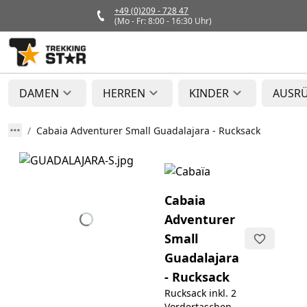
+49 (0)209 - 728 47
(Mo - Fr: 8:00 - 16:30 Uhr)
DAMEN
HERREN
KINDER
AUSR
Cabaia Adventurer Small Guadalajara - Rucksack
Cabaia
Adventurer
Small
Guadalajara
- Rucksack
Rucksack inkl. 2
Vordertaschen