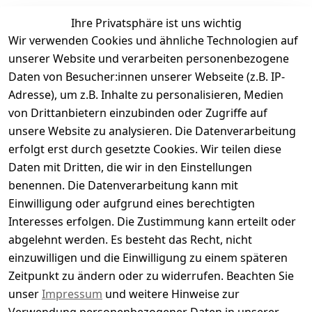
Ihre Privatsphäre ist uns wichtig
Wir verwenden Cookies und ähnliche Technologien auf
Kundenbewertungen
unserer Website und verarbeiten personenbezogene
Daten von Besucher:innen unserer Webseite (z.B. IP-
Durchschnittliche Bewertung
Adresse), um z.B. Inhalte zu personalisieren, Medien
0
von Drittanbietern einzubinden oder Zugriffe auf
Basierend auf 0 Bewertung(en)
unsere Website zu analysieren. Die Datenverarbeitung
Bewertung abgeben
erfolgt erst durch gesetzte Cookies. Wir teilen diese
Daten mit Dritten, die wir in den Einstellungen
5
( 0 )
benennen. Die Datenverarbeitung kann mit
4
( 0 )
Einwilligung oder aufgrund eines berechtigten
3
( 0 )
Interesses erfolgen. Die Zustimmung kann erteilt oder
2
( 0 )
abgelehnt werden. Es besteht das Recht, nicht
1
( 0 )
einzuwilligen und die Einwilligung zu einem späteren
Zeitpunkt zu ändern oder zu widerrufen. Beachten Sie
Es hat noch niemand eine Bewertung für diesen
unser
Impressum
und weitere Hinweise zur
Artikel abgegeben