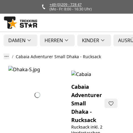
+49 (0)209 - 728 47
(Mo - Fr: 8:00 - 16:30 Uhr)
DAMEN
HERREN
KINDER
AUSR
Cabaia Adventurer Small Dhaka - Rucksack
Cabaia
Adventurer
Small
Dhaka -
Rucksack
Rucksack inkl. 2
Vordertaschen