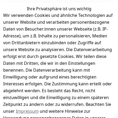
Ihre Privatsphäre ist uns wichtig
Wir verwenden Cookies und ähnliche Technologien auf
Kundenbewertungen
unserer Website und verarbeiten personenbezogene
Daten von Besucher:innen unserer Webseite (z.B. IP-
Durchschnittliche Bewertung
Adresse), um z.B. Inhalte zu personalisieren, Medien
0
von Drittanbietern einzubinden oder Zugriffe auf
Basierend auf 0 Bewertung(en)
unsere Website zu analysieren. Die Datenverarbeitung
Bewertung abgeben
erfolgt erst durch gesetzte Cookies. Wir teilen diese
Daten mit Dritten, die wir in den Einstellungen
5
( 0 )
benennen. Die Datenverarbeitung kann mit
4
( 0 )
Einwilligung oder aufgrund eines berechtigten
3
( 0 )
Interesses erfolgen. Die Zustimmung kann erteilt oder
2
( 0 )
abgelehnt werden. Es besteht das Recht, nicht
1
( 0 )
einzuwilligen und die Einwilligung zu einem späteren
Zeitpunkt zu ändern oder zu widerrufen. Beachten Sie
Es hat noch niemand eine Bewertung für diesen
unser
Impressum
und weitere Hinweise zur
Artikel abgegeben