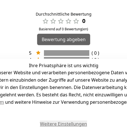
Durchschnittliche Bewertung
0
Basierend auf 0 Bewertung(en)
Bewertung abgeben
5
( 0 )
4
( 0 )
Ihre Privatsphäre ist uns wichtig
3
( 0 )
serer Website und verarbeiten personenbezogene Daten vo
2
( 0 )
etern einzubinden oder Zugriffe auf unsere Website zu anal
1
( 0 )
e wir in den Einstellungen benennen. Die Datenverarbeitung 
gelehnt werden. Es besteht das Recht, nicht einzuwilligen 
kel abgegeben
um
und weitere Hinweise zur Verwendung personenbezogen
Weitere Einstellungen