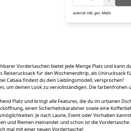
asterisk
inkl. ges. MwSt
hbarer Vordertaschen bietet jede Menge Platz und kann dank
als Reiserucksack für den Wochenendtrip, als Unirucksack fü
ei Cabaïa findest du dein Lieblingsmodell, versprochen!
ben, um deinen Look zu vervollständigen. Die farbenfrohe
hend Platz und bringt alle Features, die du im urbanen Dsc
acköffnung, einen Sicherheitskarabiner sowie eine Kofferbe
gsmöglichkeiten: Je nach Laune, Event oder Vorhaben kan
en und Riemen ineinander und schon ist die Vordertasche 
och mal mit einer neuen Vordertasche!