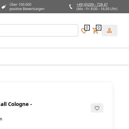
Über 100.000
+49 (0)209 - 728 47
positive Bewertungen
(Mo - Fr: 8:00 - 16:30 Uhr)
0
0
ll Cologne -
en