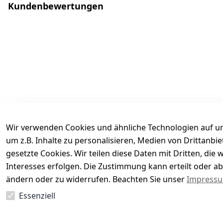
Kundenbewertungen
Wir verwenden Cookies und ähnliche Technologien auf un
um z.B. Inhalte zu personalisieren, Medien von Drittanbi
gesetzte Cookies. Wir teilen diese Daten mit Dritten, di
Interesses erfolgen. Die Zustimmung kann erteilt oder ab
Es hat noch niemand eine Bewertung für diesen Arti
ändern oder zu widerrufen. Beachten Sie unser
Impress
Essenziell
EU-Verantwortliche Person - klicken Sie für Details