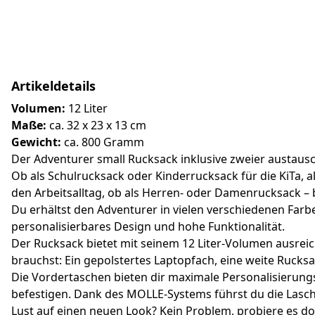
Artikeldetails
Volumen:
12 Liter
Maße:
ca. 32 x 23 x 13 cm
Gewicht:
ca. 800 Gramm
Der Adventurer small Rucksack inklusive zweier austausc
Ob als Schulrucksack oder Kinderrucksack für die KiTa, 
den Arbeitsalltag, ob als Herren- oder Damenrucksack – b
Du erhältst den Adventurer in vielen verschiedenen Far
personalisierbares Design und hohe Funktionalität.
Der Rucksack bietet mit seinem 12 Liter-Volumen ausreic
brauchst: Ein gepolstertes Laptopfach, eine weite Rucks
Die Vordertaschen bieten dir maximale Personalisierun
befestigen. Dank des MOLLE-Systems führst du die Lasch
Lust auf einen neuen Look? Kein Problem, probiere es d