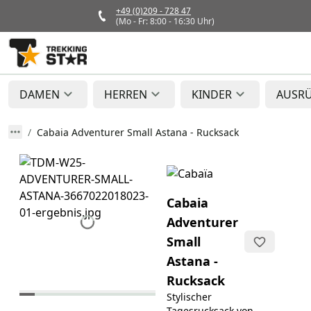
+49 (0)209 - 728 47
(Mo - Fr: 8:00 - 16:30 Uhr)
DAMEN
HERREN
KINDER
AUSR
Cabaia Adventurer Small Astana - Rucksack
Cabaia
Adventurer
Small
Astana -
Rucksack
Stylischer
Tagesrucksack von