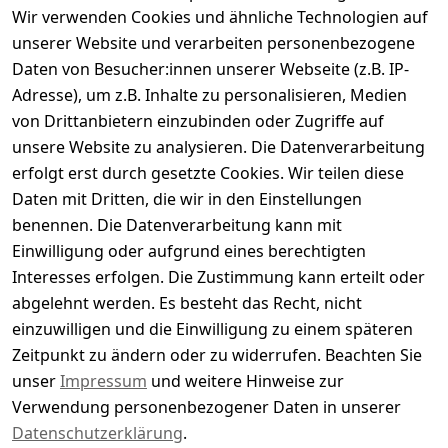
Wir verwenden Cookies und ähnliche Technologien auf
Kundenbewertungen
unserer Website und verarbeiten personenbezogene
Daten von Besucher:innen unserer Webseite (z.B. IP-
Durchschnittliche Bewertung
Adresse), um z.B. Inhalte zu personalisieren, Medien
0
von Drittanbietern einzubinden oder Zugriffe auf
Basierend auf 0 Bewertung(en)
unsere Website zu analysieren. Die Datenverarbeitung
Bewertung abgeben
erfolgt erst durch gesetzte Cookies. Wir teilen diese
Daten mit Dritten, die wir in den Einstellungen
5
( 0 )
benennen. Die Datenverarbeitung kann mit
4
( 0 )
Einwilligung oder aufgrund eines berechtigten
3
( 0 )
Interesses erfolgen. Die Zustimmung kann erteilt oder
2
( 0 )
abgelehnt werden. Es besteht das Recht, nicht
1
( 0 )
einzuwilligen und die Einwilligung zu einem späteren
Zeitpunkt zu ändern oder zu widerrufen. Beachten Sie
Es hat noch niemand eine Bewertung für diesen
unser
Impressum
und weitere Hinweise zur
Artikel abgegeben
Verwendung personenbezogener Daten in unserer
Datenschutzerklärung
.