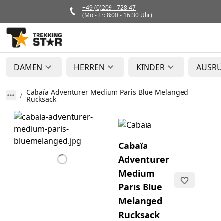
+49 (0)209 - 728 47
(Mo - Fr: 8:00 - 16:30 Uhr)
DAMEN
HERREN
KINDER
AUSR
Cabaïa Adventurer Medium Paris Blue Melanged
Rucksack
Cabaïa
Adventurer
Medium
Paris Blue
Melanged
Rucksack