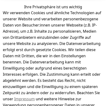
Ihre Privatsphäre ist uns wichtig
Wir verwenden Cookies und ähnliche Technologien auf
Kundenbewertungen
unserer Website und verarbeiten personenbezogene
Daten von Besucher:innen unserer Webseite (z.B. IP-
Durchschnittliche Bewertung
Adresse), um z.B. Inhalte zu personalisieren, Medien
0
von Drittanbietern einzubinden oder Zugriffe auf
Basierend auf 0 Bewertung(en)
unsere Website zu analysieren. Die Datenverarbeitung
Bewertung abgeben
erfolgt erst durch gesetzte Cookies. Wir teilen diese
Daten mit Dritten, die wir in den Einstellungen
5
( 0 )
benennen. Die Datenverarbeitung kann mit
4
( 0 )
Einwilligung oder aufgrund eines berechtigten
3
( 0 )
Interesses erfolgen. Die Zustimmung kann erteilt oder
2
( 0 )
abgelehnt werden. Es besteht das Recht, nicht
1
( 0 )
einzuwilligen und die Einwilligung zu einem späteren
Zeitpunkt zu ändern oder zu widerrufen. Beachten Sie
Es hat noch niemand eine Bewertung für diesen
unser
Impressum
und weitere Hinweise zur
Artikel abgegeben
Verwendung personenbezogener Daten in unserer