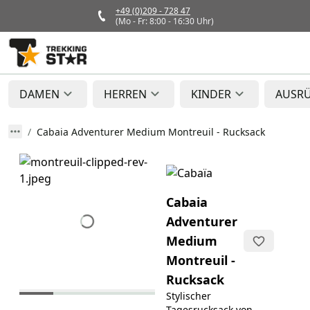
+49 (0)209 - 728 47
(Mo - Fr: 8:00 - 16:30 Uhr)
DAMEN
HERREN
KINDER
AUSR
Cabaia Adventurer Medium Montreuil - Rucksack
Cabaia
Adventurer
Medium
Montreuil -
Rucksack
Stylischer
Tagesrucksack von