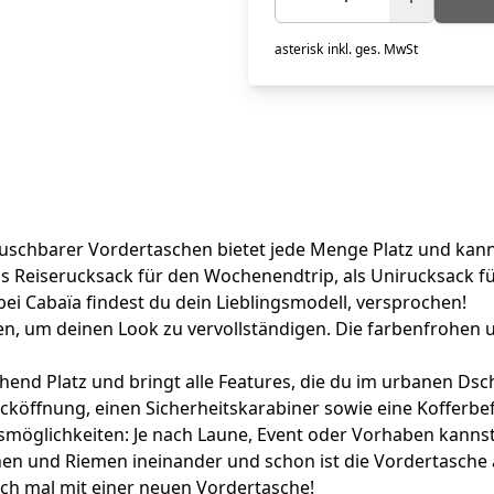
asterisk
inkl. ges. MwSt
schbarer Vordertaschen bietet jede Menge Platz und kann d
als Reiserucksack für den Wochenendtrip, als Unirucksack fü
ei Cabaïa findest du dein Lieblingsmodell, versprochen!
ben, um deinen Look zu vervollständigen. Die farbenfrohe
hend Platz und bringt alle Features, die du im urbanen Dsc
acköffnung, einen Sicherheitskarabiner sowie eine Kofferbe
gsmöglichkeiten: Je nach Laune, Event oder Vorhaben kan
en und Riemen ineinander und schon ist die Vordertasche 
och mal mit einer neuen Vordertasche!