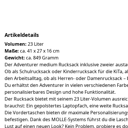
Artikeldetails
Volumen:
23 Liter
Maße:
ca. 41 x 27 x 16 cm
Gewicht:
ca. 849 Gramm
Der Adventurer medium Rucksack inklusive zweier austau
Ob als Schulrucksack oder Kinderrucksack für die KiTa, 
den Arbeitsalltag, ob als Herren- oder Damenrucksack – b
Du erhältst den Adventurer in vielen verschiedenen Far
personalisierbares Design und hohe Funktionalität.
Der Rucksack bietet mit seinem 23 Liter-Volumen ausreic
brauchst: Ein gepolstertes Laptopfach, eine weite Rucks
Die Vordertaschen bieten dir maximale Personalisierun
befestigen. Dank des MOLLE-Systems führst du die Lasch
Lust auf einen neuen Look? Kein Problem, probiere es d