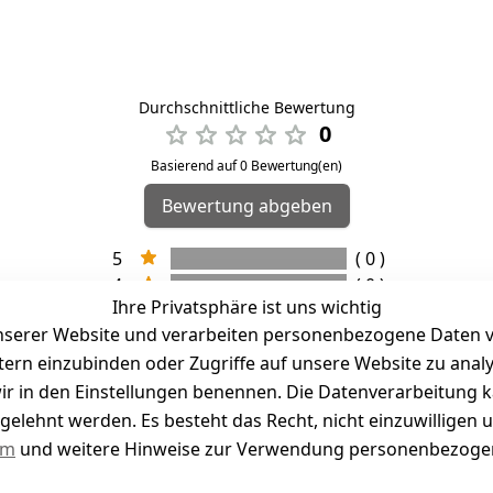
Durchschnittliche Bewertung
0
Basierend auf 0 Bewertung(en)
Bewertung abgeben
5
( 0 )
4
( 0 )
Ihre Privatsphäre ist uns wichtig
3
( 0 )
serer Website und verarbeiten personenbezogene Daten vo
2
( 0 )
etern einzubinden oder Zugriffe auf unsere Website zu anal
1
( 0 )
e wir in den Einstellungen benennen. Die Datenverarbeitung 
gelehnt werden. Es besteht das Recht, nicht einzuwilligen 
kel abgegeben
um
und weitere Hinweise zur Verwendung personenbezogen