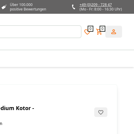
Über 100.000
+49 (0)209 - 728 47
positive Bewertungen
(Mo - Fr: 8:00 - 16:30 Uhr)
0
0
dium Kotor -
en