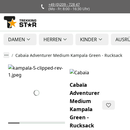
+49 (0)209 - 728 47
(Mo - Fr: 8:00 - 16:30 Uhr)
DAMEN
HERREN
KINDER
AUSR
Cabaïa Adventurer Medium Kampala Green - Rucksack
Cabaïa
Adventurer
Medium
Kampala
Green -
Rucksack