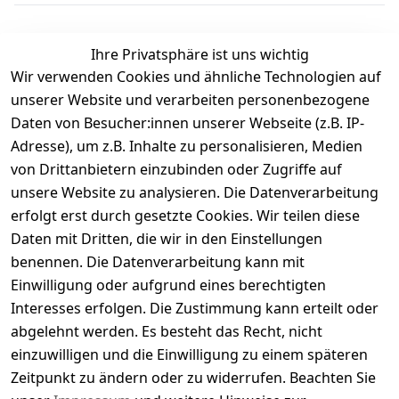
Ihre Privatsphäre ist uns wichtig
Wir verwenden Cookies und ähnliche Technologien auf
Kundenbewertungen
unserer Website und verarbeiten personenbezogene
Daten von Besucher:innen unserer Webseite (z.B. IP-
Durchschnittliche Bewertung
Adresse), um z.B. Inhalte zu personalisieren, Medien
0
von Drittanbietern einzubinden oder Zugriffe auf
Basierend auf 0 Bewertung(en)
unsere Website zu analysieren. Die Datenverarbeitung
Bewertung abgeben
erfolgt erst durch gesetzte Cookies. Wir teilen diese
Daten mit Dritten, die wir in den Einstellungen
5
( 0 )
benennen. Die Datenverarbeitung kann mit
4
( 0 )
Einwilligung oder aufgrund eines berechtigten
3
( 0 )
Interesses erfolgen. Die Zustimmung kann erteilt oder
2
( 0 )
abgelehnt werden. Es besteht das Recht, nicht
1
( 0 )
einzuwilligen und die Einwilligung zu einem späteren
Zeitpunkt zu ändern oder zu widerrufen. Beachten Sie
Es hat noch niemand eine Bewertung für diesen