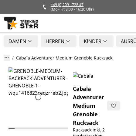
+49 (0)209 - 728 47
(Mo - Fr: 8:00 - 16:30 Uhr)
DAMEN
HERREN
KINDER
AUSR
Cabaïa Adventurer Medium Grenoble Rucksack
Cabaïa
Adventurer
Medium
Grenoble
Rucksack
Rucksack inkl. 2
Vordertaschen