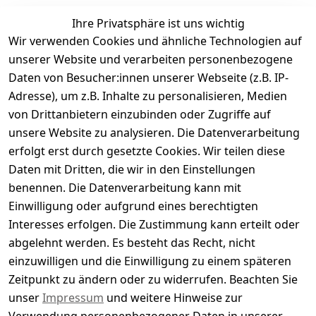
Ihre Privatsphäre ist uns wichtig
Wir verwenden Cookies und ähnliche Technologien auf
Kundenbewertungen
unserer Website und verarbeiten personenbezogene
Daten von Besucher:innen unserer Webseite (z.B. IP-
Durchschnittliche Bewertung
Adresse), um z.B. Inhalte zu personalisieren, Medien
0
von Drittanbietern einzubinden oder Zugriffe auf
Basierend auf 0 Bewertung(en)
unsere Website zu analysieren. Die Datenverarbeitung
Bewertung abgeben
erfolgt erst durch gesetzte Cookies. Wir teilen diese
Daten mit Dritten, die wir in den Einstellungen
5
( 0 )
benennen. Die Datenverarbeitung kann mit
4
( 0 )
Einwilligung oder aufgrund eines berechtigten
3
( 0 )
Interesses erfolgen. Die Zustimmung kann erteilt oder
2
( 0 )
abgelehnt werden. Es besteht das Recht, nicht
1
( 0 )
einzuwilligen und die Einwilligung zu einem späteren
Zeitpunkt zu ändern oder zu widerrufen. Beachten Sie
Es hat noch niemand eine Bewertung für diesen
unser
Impressum
und weitere Hinweise zur
Artikel abgegeben