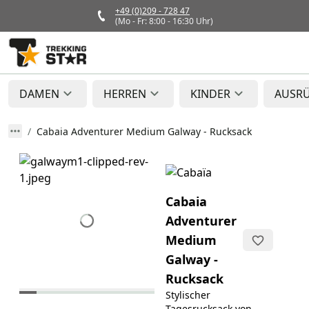
+49 (0)209 - 728 47
(Mo - Fr: 8:00 - 16:30 Uhr)
DAMEN
HERREN
KINDER
AUSR
Cabaia Adventurer Medium Galway - Rucksack
Cabaia
Adventurer
Medium
Galway -
Rucksack
Stylischer
Tagesrucksack von