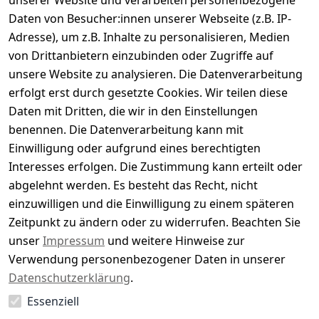
unserer Website und verarbeiten personenbezogene
Daten von Besucher:innen unserer Webseite (z.B. IP-
Durchschnittliche Bewertung
Adresse), um z.B. Inhalte zu personalisieren, Medien
0
von Drittanbietern einzubinden oder Zugriffe auf
Basierend auf 0 Bewertung(en)
unsere Website zu analysieren. Die Datenverarbeitung
Bewertung abgeben
erfolgt erst durch gesetzte Cookies. Wir teilen diese
Daten mit Dritten, die wir in den Einstellungen
5
( 0 )
benennen. Die Datenverarbeitung kann mit
4
( 0 )
Einwilligung oder aufgrund eines berechtigten
3
( 0 )
Interesses erfolgen. Die Zustimmung kann erteilt oder
2
( 0 )
abgelehnt werden. Es besteht das Recht, nicht
1
( 0 )
einzuwilligen und die Einwilligung zu einem späteren
Zeitpunkt zu ändern oder zu widerrufen. Beachten Sie
Es hat noch niemand eine Bewertung für diesen
unser
Impressum
und weitere Hinweise zur
Artikel abgegeben
Verwendung personenbezogener Daten in unserer
Datenschutzerklärung
.
Essenziell