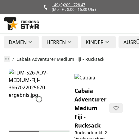
+49 (0)209 - 728 47
(Mo - Fr: 8:00 - 16:30 Uhr)
DAMEN
HERREN
KINDER
AUSR
Cabaia Adventurer Medium Fiji - Rucksack
Cabaia
Adventurer
Medium
Fiji -
Rucksack
Rucksack inkl. 2
Vordertaschen