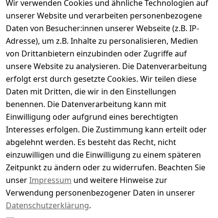
Wir verwenden Cookies und ähnliche Technologien auf
Kundenbewertungen
unserer Website und verarbeiten personenbezogene
Daten von Besucher:innen unserer Webseite (z.B. IP-
Durchschnittliche Bewertung
Adresse), um z.B. Inhalte zu personalisieren, Medien
0
von Drittanbietern einzubinden oder Zugriffe auf
Basierend auf 0 Bewertung(en)
unsere Website zu analysieren. Die Datenverarbeitung
Bewertung abgeben
erfolgt erst durch gesetzte Cookies. Wir teilen diese
Daten mit Dritten, die wir in den Einstellungen
5
( 0 )
benennen. Die Datenverarbeitung kann mit
4
( 0 )
Einwilligung oder aufgrund eines berechtigten
3
( 0 )
Interesses erfolgen. Die Zustimmung kann erteilt oder
2
( 0 )
abgelehnt werden. Es besteht das Recht, nicht
1
( 0 )
einzuwilligen und die Einwilligung zu einem späteren
Zeitpunkt zu ändern oder zu widerrufen. Beachten Sie
Es hat noch niemand eine Bewertung für diesen
unser
Impressum
und weitere Hinweise zur
Artikel abgegeben
Verwendung personenbezogener Daten in unserer
Datenschutzerklärung
.