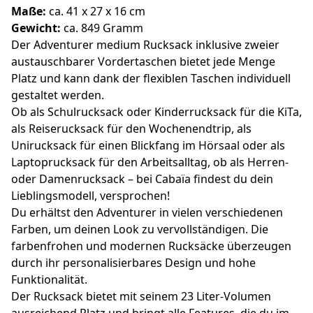
Maße:
ca. 41 x 27 x 16 cm
Gewicht:
ca. 849 Gramm
Der Adventurer medium Rucksack inklusive zweier
austauschbarer Vordertaschen bietet jede Menge
Platz und kann dank der flexiblen Taschen individuell
gestaltet werden.
Ob als Schulrucksack oder Kinderrucksack für die KiTa,
als Reiserucksack für den Wochenendtrip, als
Unirucksack für einen Blickfang im Hörsaal oder als
Laptoprucksack für den Arbeitsalltag, ob als Herren-
oder Damenrucksack – bei Cabaïa findest du dein
Lieblingsmodell, versprochen!
Du erhältst den Adventurer in vielen verschiedenen
Farben, um deinen Look zu vervollständigen. Die
farbenfrohen und modernen Rucksäcke überzeugen
durch ihr personalisierbares Design und hohe
Funktionalität.
Der Rucksack bietet mit seinem 23 Liter-Volumen
ausreichend Platz und bringt alle Features, die du im