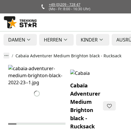
+49 (0)209 - 728 47
(Mo - Fr: 8:00 - 16:30 Uhr)
DAMEN
HERREN
KINDER
AUSR
Cabaïa Adventurer Medium Brighton black - Rucksack
Cabaïa
Adventurer
Medium
Brighton
black -
Rucksack