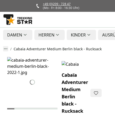
+49 (0)209 - 728 47
(Mo - Fr: 8:00 - 16:30 Uhr)
DAMEN
HERREN
KINDER
AUSR
Cabaïa Adventurer Medium Berlin black - Rucksack
Cabaïa
Adventurer
Medium
Berlin
black -
Rucksack