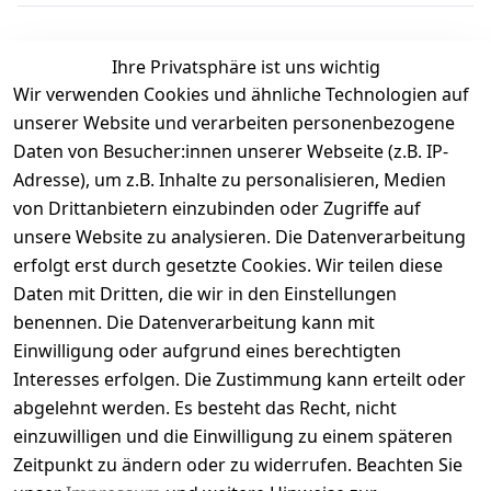
Ihre Privatsphäre ist uns wichtig
Wir verwenden Cookies und ähnliche Technologien auf
Kundenbewertungen
unserer Website und verarbeiten personenbezogene
Daten von Besucher:innen unserer Webseite (z.B. IP-
Durchschnittliche Bewertung
Adresse), um z.B. Inhalte zu personalisieren, Medien
0
von Drittanbietern einzubinden oder Zugriffe auf
Basierend auf 0 Bewertung(en)
unsere Website zu analysieren. Die Datenverarbeitung
Bewertung abgeben
erfolgt erst durch gesetzte Cookies. Wir teilen diese
Daten mit Dritten, die wir in den Einstellungen
5
( 0 )
benennen. Die Datenverarbeitung kann mit
4
( 0 )
Einwilligung oder aufgrund eines berechtigten
3
( 0 )
Interesses erfolgen. Die Zustimmung kann erteilt oder
2
( 0 )
abgelehnt werden. Es besteht das Recht, nicht
1
( 0 )
einzuwilligen und die Einwilligung zu einem späteren
Zeitpunkt zu ändern oder zu widerrufen. Beachten Sie
Es hat noch niemand eine Bewertung für diesen