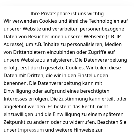
Ihre Privatsphäre ist uns wichtig
Wir verwenden Cookies und ähnliche Technologien auf
Kundenbewertungen
unserer Website und verarbeiten personenbezogene
Daten von Besucher:innen unserer Webseite (z.B. IP-
Durchschnittliche Bewertung
Adresse), um z.B. Inhalte zu personalisieren, Medien
0
von Drittanbietern einzubinden oder Zugriffe auf
Basierend auf 0 Bewertung(en)
unsere Website zu analysieren. Die Datenverarbeitung
Bewertung abgeben
erfolgt erst durch gesetzte Cookies. Wir teilen diese
Daten mit Dritten, die wir in den Einstellungen
5
( 0 )
benennen. Die Datenverarbeitung kann mit
4
( 0 )
Einwilligung oder aufgrund eines berechtigten
3
( 0 )
Interesses erfolgen. Die Zustimmung kann erteilt oder
2
( 0 )
abgelehnt werden. Es besteht das Recht, nicht
1
( 0 )
einzuwilligen und die Einwilligung zu einem späteren
Zeitpunkt zu ändern oder zu widerrufen. Beachten Sie
Es hat noch niemand eine Bewertung für diesen
unser
Impressum
und weitere Hinweise zur
Artikel abgegeben