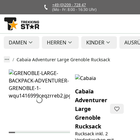
+49 (0)209 - 728 47
(Mo - Fr: 8:00 - 16:30 Uhr)
DAMEN
HERREN
KINDER
AUSR
Cabaïa Adventurer Large Grenoble Rucksack
Cabaïa
Adventurer
Large
Grenoble
Rucksack
Rucksack inkl. 2
Vordertaschen mit